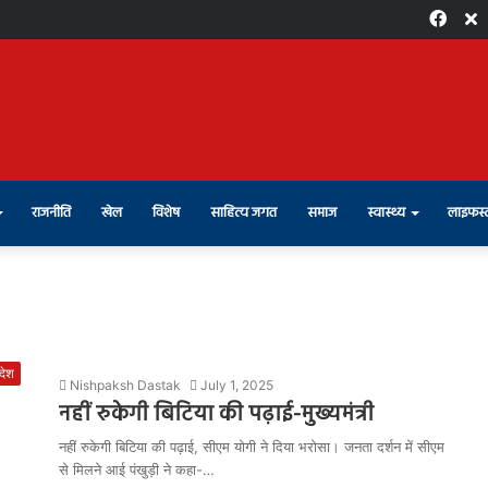
Face
X
राजनीति
खेल
विशेष
साहित्य जगत
समाज
स्वास्थ्य
लाइफस्
रदेश
Nishpaksh Dastak
July 1, 2025
नहीं रुकेगी बिटिया की पढ़ाई-मुख्यमंत्री
नहीं रुकेगी बिटिया की पढ़ाई, सीएम योगी ने दिया भरोसा। जनता दर्शन में सीएम
से मिलने आई पंखुड़ी ने कहा-…