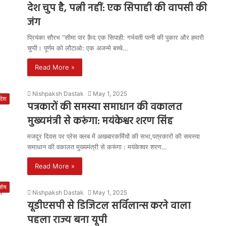
देश चुप है, पत्नी नहीं: एक सिपाही की वापसी की
जंग
प्रियंका सौरभ “सीमा पार क़ैद एक सिपाही: गर्भवती पत्नी की पुकार और हमारी
चुप्पी। पूर्णम को लौटाओ: एक अजन्मे बच्चे…
Read More »
Nishpaksh Dastak
May 1, 2025
रदेश
पत्रकारों की समस्या समाधान की वकालत
मुख्यमंत्री से करूंगा: मयंकेश्वर शरण सिंह
मजदूर दिवस पर प्रेस क्लब में अखबारकर्मियों की सभा,पत्रकारों की समस्या
समाधान की वकालत मुख्यमंत्री से करूंगा : मयंकेश्वर शरण…
Read More »
शेष
Nishpaksh Dastak
May 1, 2025
यूडीएसपी से डिजिटल सर्विलान्स करने वाला
पहला राज्य बना यूपी