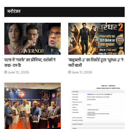
मनोरंजन
पटना में ‘गवर्नर’ का प्रीमियर, दर्शकों ने
‘बाहुबली-2’ का रिकॉर्ड टूटा! ‘धुरंधर-2’ ने
कहा- दम है!
मारी बाजी
June 12, 2026
June 11, 2026