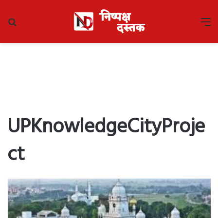
Search
M
for
UPKnowledgeCityProje
ct