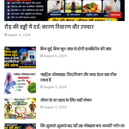
स्वास्थ्य
रीढ़ की हड्डी में दर्द: कारण निवारण और उपचार
August 6, 2026
बिना सुई, बिना खून: सांस से होगी डायबिटीज की जांच
August 6, 2026
नाइट्रिक ऑक्साइड: दिल,दिमाग और ब्लड प्रेशर सब ठीक
रखता है
August 3, 2026
जीवन के हर पड़ाव के लिए सही पोषण
August 2, 2026
सिर झुकाते-झुकाते बढ़ रही उम्र! मोबाइल बना आपकी गर्दन का