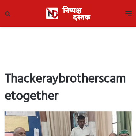
Search
M
for
Thackeraybrotherscam
etogether