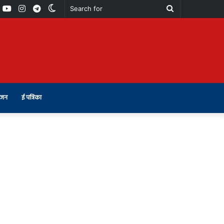
book
Youtube
Instagram
Telegram
Switch
Search
skin
for
ंजन
ई पत्रिका