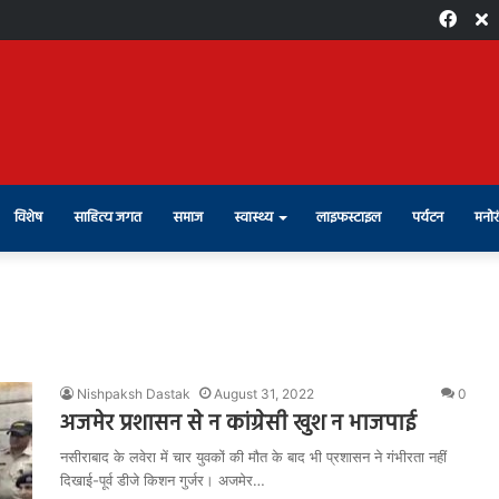
Face
X
विशेष
साहित्य जगत
समाज
स्वास्थ्य
लाइफस्टाइल
पर्यटन
मनोर
Nishpaksh Dastak
August 31, 2022
0
अजमेर प्रशासन से न कांग्रेसी खुश न भाजपाई
नसीराबाद के लवेरा में चार युवकों की मौत के बाद भी प्रशासन ने गंभीरता नहीं
दिखाई-पूर्व डीजे किशन गुर्जर। अजमेर…