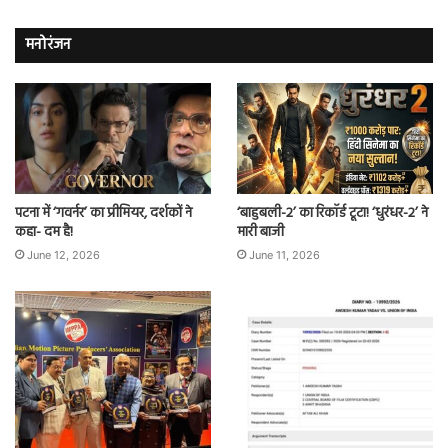
मनोरंजन
पटना में ‘गवर्नर’ का प्रीमियर, दर्शकों ने
‘बाहुबली-2’ का रिकॉर्ड टूटा! ‘धुरंधर-2’ ने
कहा- दम है!
मारी बाजी
June 12, 2026
June 11, 2026