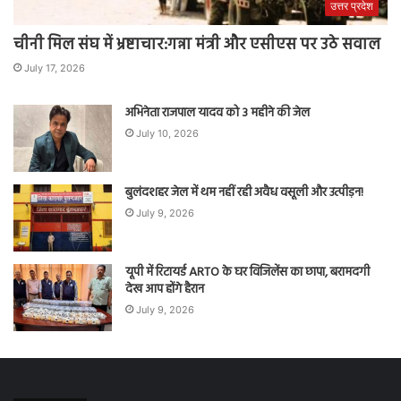
उत्तर प्रदेश
चीनी मिल संघ में भ्रष्टाचार:गन्ना मंत्री और एसीएस पर उठे सवाल
July 17, 2026
अभिनेता राजपाल यादव को 3 महीने की जेल
July 10, 2026
बुलंदशहर जेल में थम नहीं रही अवैध वसूली और उत्पीड़न!
July 9, 2026
यूपी में रिटायर्ड ARTO के घर विजिलेंस का छापा, बरामदगी
देख आप होंगे हैरान
July 9, 2026