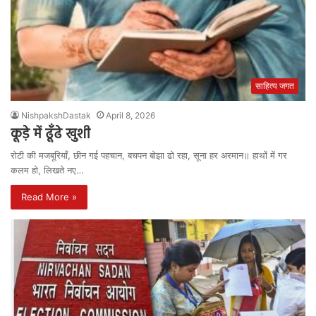
साहित्य जगत
NishpakshDastak
April 8, 2026
कूड़े में ढूँढे खुशी
रोटी की मजबूरियाँ, छीन गई पहचान, बचपन बोझा ढो रहा, सूना हर अरमान॥ हाथों में गर
कलम हो, लिखते नए…
Read More »