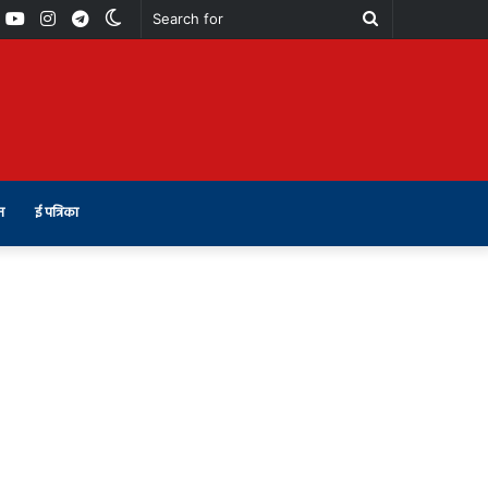
book
Youtube
Instagram
Telegram
Switch
Search
skin
for
न
ई पत्रिका