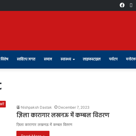
Face
X
विशेष
साहित्य जगत
समाज
स्वास्थ्य
लाइफस्टाइल
पर्यटन
मनोरंज
t
रें
Nishpaksh Dastak
December 7, 2023
ज़िला कारागार लखनऊ में कम्बल वितरण
ज़िला कारागार लखनऊ में कम्बल वितरण