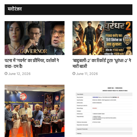
मनोरंजन
पटना में ‘गवर्नर’ का प्रीमियर, दर्शकों ने
‘बाहुबली-2’ का रिकॉर्ड टूटा! ‘धुरंधर-2’ ने
कहा- दम है!
मारी बाजी
June 12, 2026
June 11, 2026