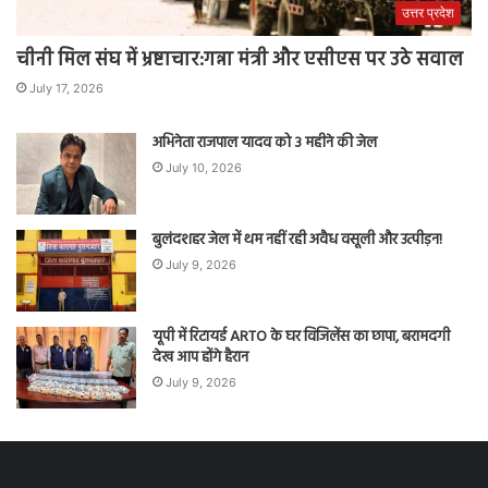
उत्तर प्रदेश
चीनी मिल संघ में भ्रष्टाचार:गन्ना मंत्री और एसीएस पर उठे सवाल
July 17, 2026
अभिनेता राजपाल यादव को 3 महीने की जेल
July 10, 2026
बुलंदशहर जेल में थम नहीं रही अवैध वसूली और उत्पीड़न!
July 9, 2026
यूपी में रिटायर्ड ARTO के घर विजिलेंस का छापा, बरामदगी
देख आप होंगे हैरान
July 9, 2026