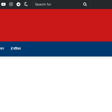
book
Youtube
Instagram
Telegram
Switch
Search
skin
for
ंजन
ई पत्रिका