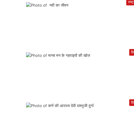
राष्ट
वि
वि