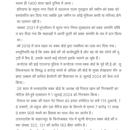
स्लाम ही 1400 साल पहले दुनिया में आया।
हरियाणा के यमुना नगर जिले में जठलाना ग्राम गुरूद्वारा की जमीन को वक्फ को
हस्तांतरित कर दिया गया जबकि इस जमीन पर कोई मुस्लिम बस्ती या मस्जिद होने
का प्रमाण नहीं है।
नवम्बर 2021 में मुगलीमरा में सूरत नगर निगम मुख्यालय को वक्फ सम्पत्ति घोंषि
त कर दिया गया कि शाहजहाँ ने अपनी पुत्री को वक्फ सम्पत्ति के रूप में दान किया
था।
वर्ष 2018 में ताज महल पर वक्फ बोर्ड द्वारा स्वामित्व का दावा कर दिया गया।
वस्तुस्थिति यह है कि वक्फ बोर्ड की जो कार्यपद्धति है और यह जो चंद लोगो की मु
ट्ठी में कैद है, उसके चलते कई घोटाले इसके सामने आ चुके हैं।
कर्नाटक की हाई ग्राउण्ड पुलिस ने कर्नाटक राज्य वक्फ बोर्ड के पूर्व सी.ई.ओ. जु
ल्फिकरूला के विरूद्ध 4 करोड़ रूपये से अधिक की बोर्ड के मुख्य लेखाकार मीर अ
हमद उब्बास की कथित हेराफेरी की शिकायत पर 6 जुलाई 2024 को केस दर्ज
किया।
26 साल से मध्यप्रदेश वक्फ बोर्ड के अध्यक्ष रहे रियाज खान को गिरफ्तारी का
नोटिस देते हुये प्रशासन ने 1 जुलाई 2024 को गिरफ्तार किया।
रियाज पर वक्फ की मदार गेट स्थित 45 हजार वर्गमीटर पर बनी 115 दुकानों, 1
6 दफ्तरों, दो स्कूल और एक मैरिज हाल के किराये से प्राप्त 7 करोड़ 11 लाख
9 हजार 909 रूपये का हिसाब का घाल-मेल का आरोप है।
उत्तरप्रदेश के सहारनपुर के फिरोजाबाद गांव में सुन्नी सेन्ट्रल वक्फ बोर्ड की व
क्फ संख्या 322, 121 की करीब 183 बीघा जमीन है।