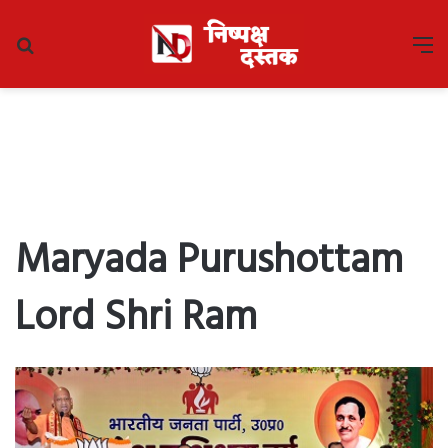
Search
M
for
Maryada Purushottam
Lord Shri Ram