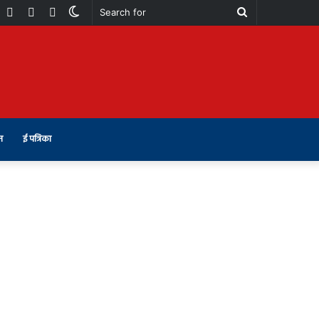
book
Youtube
Instagram
Telegram
Switch
Search
skin
for
न
ई पत्रिका