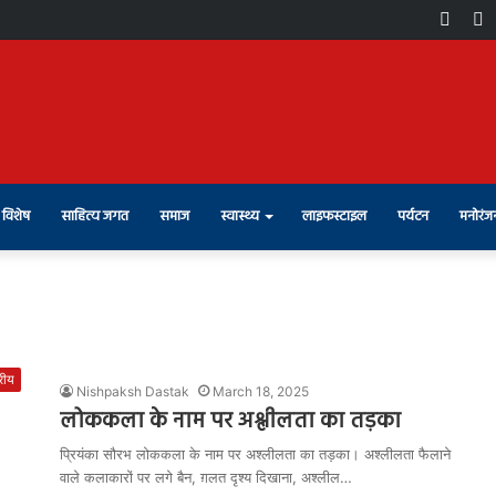
Face
X
विशेष
साहित्य जगत
समाज
स्वास्थ्य
लाइफस्टाइल
पर्यटन
मनोरंज
्रीय
Nishpaksh Dastak
March 18, 2025
लोककला के नाम पर अश्लीलता का तड़का
प्रियंका सौरभ लोककला के नाम पर अश्लीलता का तड़का। अश्लीलता फैलाने
वाले कलाकारों पर लगे बैन, ग़लत दृश्य दिखाना, अश्लील…