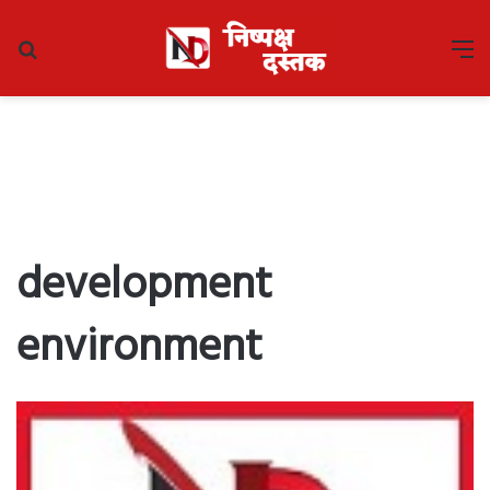
Search
M
for
development
environment