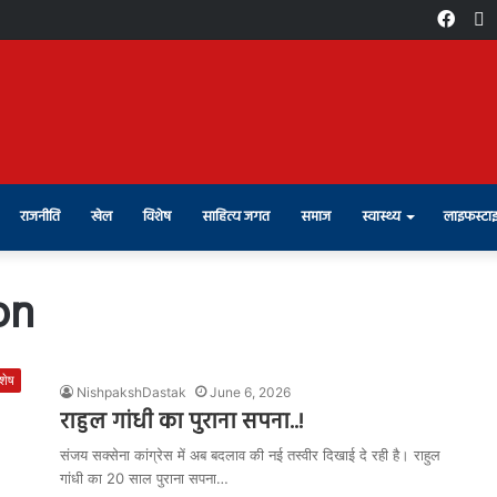
Face
X
राजनीति
खेल
विशेष
साहित्य जगत
समाज
स्वास्थ्य
लाइफस्टा
on
शेष
NishpakshDastak
June 6, 2026
राहुल गांधी का पुराना सपना..!
संजय सक्सेना कांग्रेस में अब बदलाव की नई तस्वीर दिखाई दे रही है। राहुल
गांधी का 20 साल पुराना सपना…