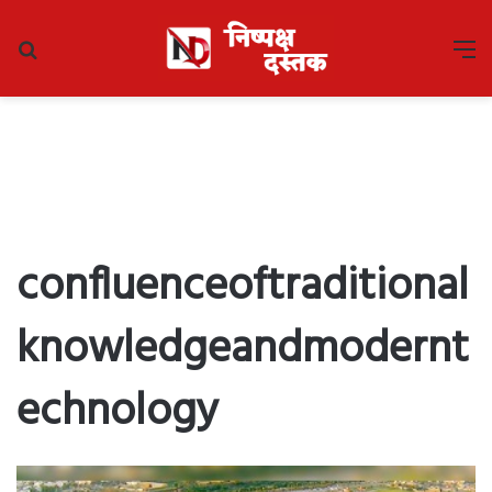
Search
M
for
confluenceoftraditional
knowledgeandmodernt
echnology