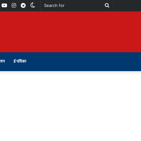
book
Youtube
Instagram
Telegram
Switch
Search
skin
for
ंजन
ई पत्रिका