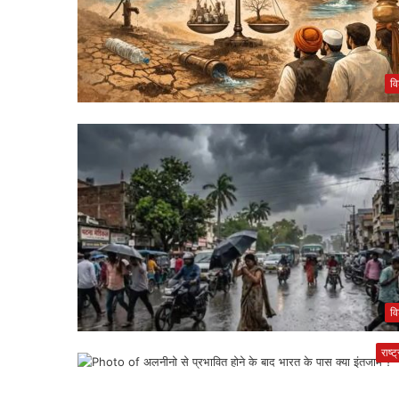
वि
वि
राष्ट