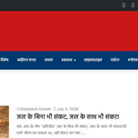
Face
X
विशेष
साहित्य जगत
समाज
स्वास्थ्य
लाइफस्टाइल
पर्यटन
मनोरंज
Nishpaksh Dastak
July 4, 2026
जल के बिना भी संकट, जल के साथ भी संकट!
प्रो. आर.के.जैन “अरिजीत” जल के बिना भी संकट, जल के साथ भी संकट!जो
पानी जीवन बन सकता था, वही संकट बन गया।…