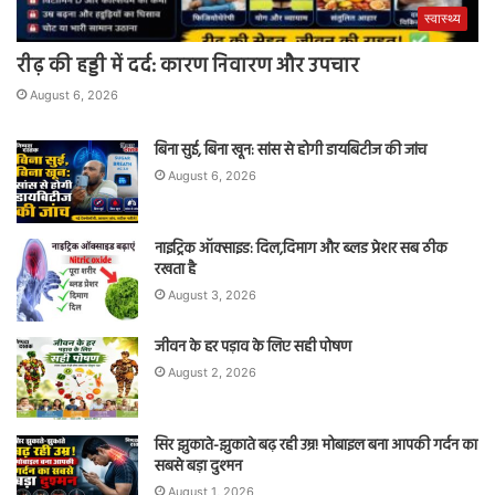
स्वास्थ्य
रीढ़ की हड्डी में दर्द: कारण निवारण और उपचार
August 6, 2026
बिना सुई, बिना खून: सांस से होगी डायबिटीज की जांच
August 6, 2026
नाइट्रिक ऑक्साइड: दिल,दिमाग और ब्लड प्रेशर सब ठीक
रखता है
August 3, 2026
जीवन के हर पड़ाव के लिए सही पोषण
August 2, 2026
सिर झुकाते-झुकाते बढ़ रही उम्र! मोबाइल बना आपकी गर्दन का
सबसे बड़ा दुश्मन
August 1, 2026