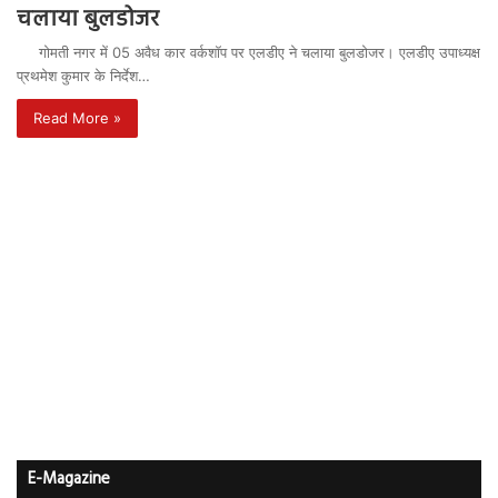
चलाया बुलडोजर
गोमती नगर में 05 अवैध कार वर्कशॉप पर एलडीए ने चलाया बुलडोजर। एलडीए उपाध्यक्ष
प्रथमेश कुमार के निर्देश…
Read More »
E-Magazine