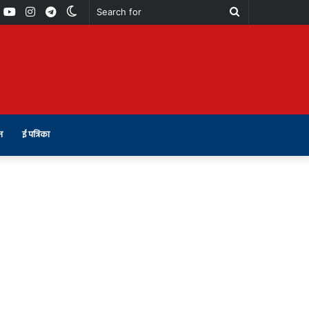
book
Youtube
Instagram
Telegram
Switch
Search
skin
for
न
ई पत्रिका