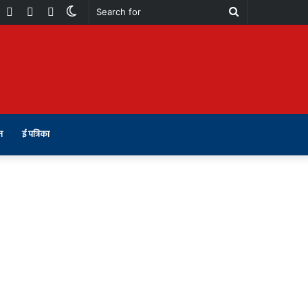
book
Youtube
Instagram
Telegram
Switch
Search
skin
for
न
ई पत्रिका