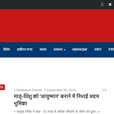
Face
X
विशेष
साहित्य जगत
समाज
स्वास्थ्य
लाइफस्टाइल
पर्यटन
मनोर
रदेश
Nishpaksh Dastak
September 30, 2022
0
मातृ-शिशु को ‘आयुष्मान’ बनाने में निभाई अहम
भूमिका
• प्रमुख सचिव ने कहा- 15 लाख से अधिक परिवारों के जीवन को छुआ।•