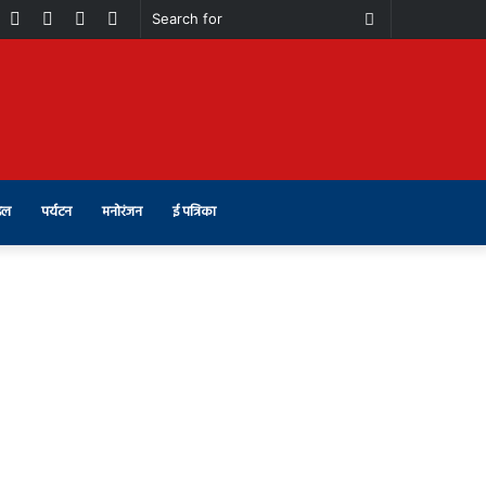
book
Youtube
Instagram
Telegram
Switch
Search
skin
for
इल
पर्यटन
मनोरंजन
ई पत्रिका