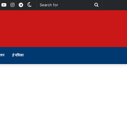
book
Youtube
Instagram
Telegram
Switch
Search
skin
for
ंजन
ई पत्रिका