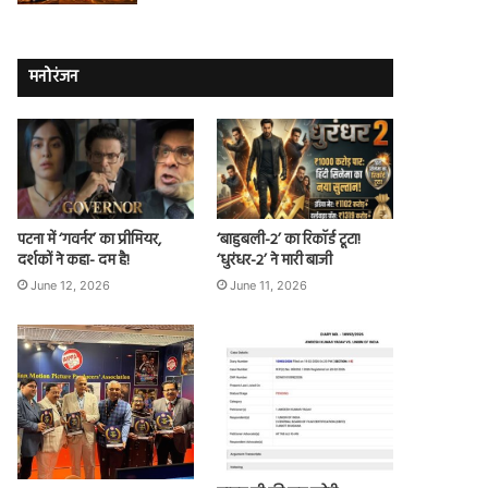
मनोरंजन
पटना में ‘गवर्नर’ का प्रीमियर,
‘बाहुबली-2’ का रिकॉर्ड टूटा!
दर्शकों ने कहा- दम है!
‘धुरंधर-2’ ने मारी बाजी
June 12, 2026
June 11, 2026