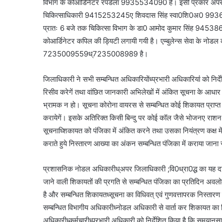
विभाग के कोआर्डिनेटर रपडेला 9935534090 है। इसी प्रकार अपरान्
चिकित्साधिकारी 9415253245ए शिवदास सिंह स्वा0शि0अ0 9936449068
प्रातः 6 बजे तक चिकित्सा विभाग के डा0 आमोद कुमार सिंह 9453
कोआर्डिनेटर कपिल की ड्यिटी लगायी गयी है। एम्बुलेन्स सेवा के नोडल 
7235009559ध्7235008989 है।
जिलाधिकारी ने सभी सम्बन्धित अधिकारियोंध्प्रभारी अधिकारियांं को निर
रिसीव करेगें तथा वांछित जानकारी अभिलेखों में अंकित सूचना के आधार 
भ्रामक न हो। सूचना कोरोना वायरस से सम्बन्धित कोई शिकायत प्राप्
करायेगें। इसके अतिरिक्त किसी बिन्दु पर कोई कॉल जैसे भोजनए राशन विद
सूचनाध्शिकायत को पंजिका में अंकित करने तथा उसका नियंत्रण कक्ष में 
कराते हुये निस्तारण आख्या का अंकन सम्बन्धित पंजिका में कराया जाना स
प्रशासनिक नोडल अधिकारीध्अपर जिलाधिकारी ;वि0ध्रा0द्ध का यह दायित्व
जाने वाली शिकायतों की प्रगति से सम्बन्धित पंजिका का प्रतिदिन अवल
है और सम्बन्धित शिकायतध्सूचना का विधिवत् एवं गुणवत्तापरक निस्तारण 
सम्बन्धित विभागीय अधिकारीध्नोडल अधिकारी से वार्ता कर शिकायत का न
अधिकारीध्कर्मचारीध्प्रभारी अधिकारी को निर्देशित किया है कि समयानुस