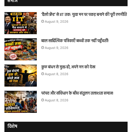
समाज
‘हैलो फ्रेंड’ से IIT तक: युवा मन पर पकड़ बनाने की पूरी रणनीति
August 9, 2026
बाल साहित्यिक पत्रिकाएँ बच्चों तक नहीं पहुँचतीं!
August 9, 2026
कुछ बंधन से मुक्त हो, अपने मन को देख
August 8, 2026
परंपरा और संविधान के बीच संतुलन तलाशता समाज!
August 8, 2026
विशेष