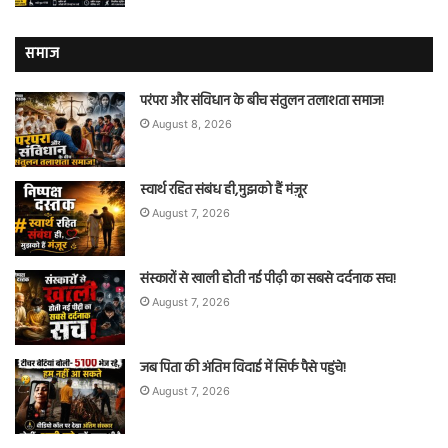
समाज
परंपरा और संविधान के बीच संतुलन तलाशता समाज!
August 8, 2026
स्वार्थ रहित संबंध ही,मुझको हैं मंज़ूर
August 7, 2026
संस्कारों से खाली होती नई पीढ़ी का सबसे दर्दनाक सच!
August 7, 2026
जब पिता की अंतिम विदाई में सिर्फ पैसे पहुंचे!
August 7, 2026