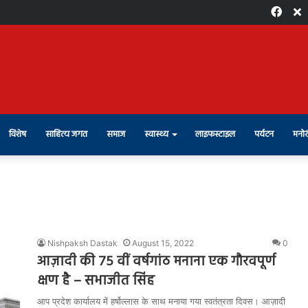
Face
X
विशेष
साहित्य जगत
समाज
स्वास्थ्य
लाइफस्टाइल
पर्यटन
मनोर
Nishpaksh Dastak
August 15, 2022
0
आज़ादी की 75 वीं वर्षगांठ मनाना एक गौरवपूर्ण
क्षण है – सभाजीत सिंह
आप प्रदेश कार्यालय में हर्षोल्लास के साथ मनाया गया स्वतंत्रता दिवस। आज़ादी