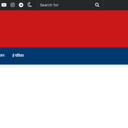
book
Youtube
Instagram
Telegram
Switch
Search
skin
for
ंजन
ई पत्रिका