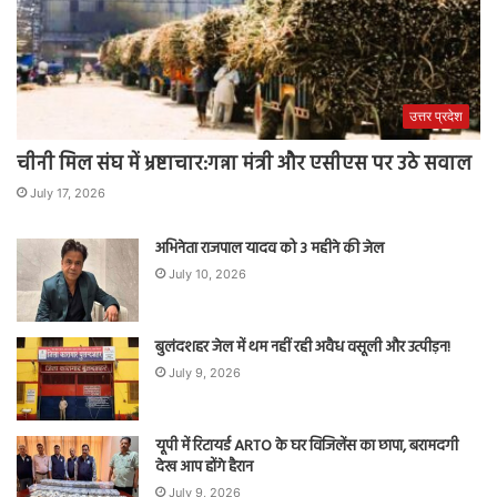
उत्तर प्रदेश
चीनी मिल संघ में भ्रष्टाचार:गन्ना मंत्री और एसीएस पर उठे सवाल
July 17, 2026
अभिनेता राजपाल यादव को 3 महीने की जेल
July 10, 2026
बुलंदशहर जेल में थम नहीं रही अवैध वसूली और उत्पीड़न!
July 9, 2026
यूपी में रिटायर्ड ARTO के घर विजिलेंस का छापा, बरामदगी
देख आप होंगे हैरान
July 9, 2026