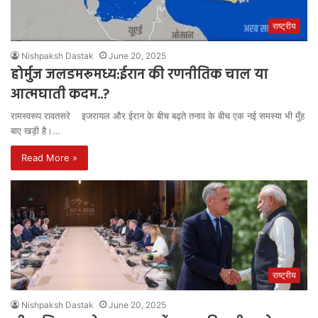
राष्ट्रीय
Nishpaksh Dastak
June 20, 2025
होर्मुज जलडमरूमध्य:ईरान की रणनीतिक चाल या
आत्मघाती कदम..?
रामस्वरूप रावतसरे इजरायल और ईरान के बीच बढ़ते तनाव के बीच एक नई समस्या भी मुँह
बाए खड़ी है।…
Read More »
राष्ट्रीय
Nishpaksh Dastak
June 20, 2025