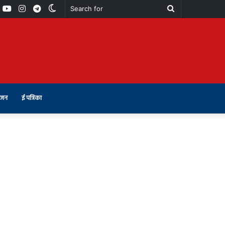
book
Youtube
Instagram
Telegram
Switch
Search
skin
for
ंजन
ई पत्रिका