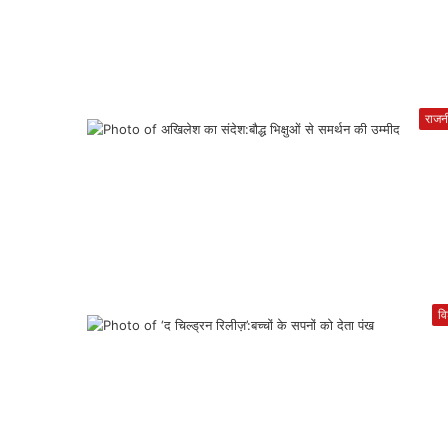
राजन
वि