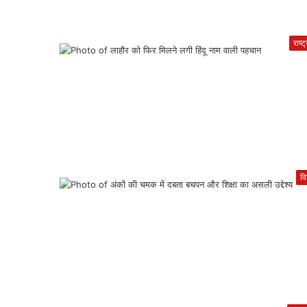
राष्ट
वि