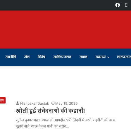
Face
X
राजनीति
खेल
विशेष
साहित्य जगत
समाज
स्वास्थ्य
लाइफस्टा
शेष
NishpakshDastak
May 19, 2026
खोती हुई संवेदनाओं की कहानी!
सुनील कुमार महला आज की भागदौड़ भरी जिंदगी में कभी राहगीरों की प्यास
बुझाने वाले प्याऊ केवल पानी का स्रोत…