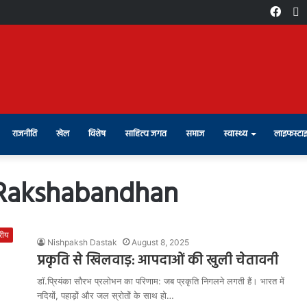
Face
X
राजनीति
खेल
विशेष
साहित्य जगत
समाज
स्वास्थ्य
लाइफस्टा
Rakshabandhan
्रीय
Nishpaksh Dastak
August 8, 2025
प्रकृति से खिलवाड़: आपदाओं की खुली चेतावनी
डॉ.प्रियंका सौरभ प्रलोभन का परिणाम: जब प्रकृति निगलने लगती हैं। भारत में
नदियों, पहाड़ों और जल स्रोतों के साथ हो…