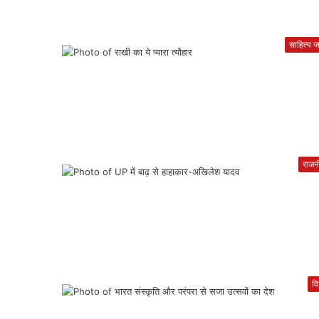
साहित्य 
राजन
वि