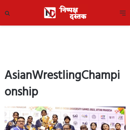
Search
M
for
AsianWrestlingChampi
onship