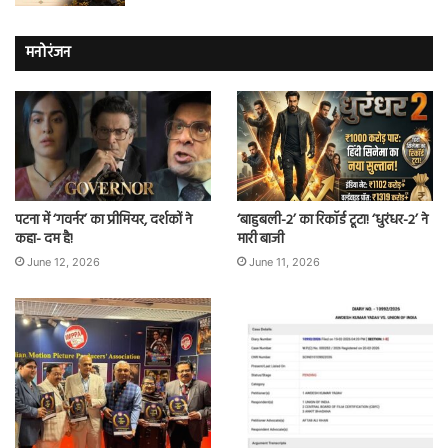
मनोरंजन
पटना में ‘गवर्नर’ का प्रीमियर, दर्शकों ने
‘बाहुबली-2’ का रिकॉर्ड टूटा! ‘धुरंधर-2’ ने
कहा- दम है!
मारी बाजी
June 12, 2026
June 11, 2026