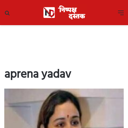
Search
M
for
aprena yadav