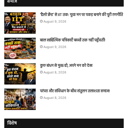
समाज
‘हैलो फ्रेंड’ से IIT तक: युवा मन पर पकड़ बनाने की पूरी रणनीति
August 9, 2026
बाल साहित्यिक पत्रिकाएँ बच्चों तक नहीं पहुँचतीं!
August 9, 2026
कुछ बंधन से मुक्त हो, अपने मन को देख
August 8, 2026
परंपरा और संविधान के बीच संतुलन तलाशता समाज!
August 8, 2026
विशेष