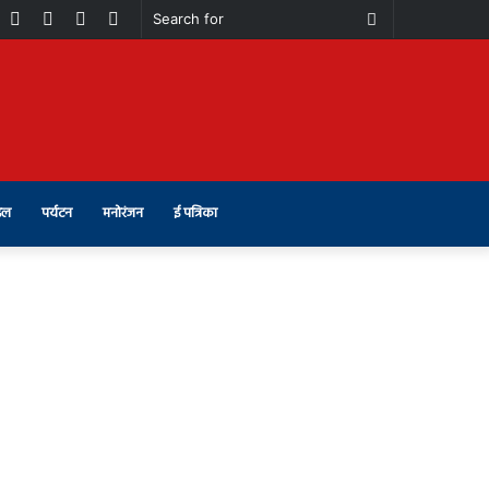
book
Youtube
Instagram
Telegram
Switch
Search
skin
for
इल
पर्यटन
मनोरंजन
ई पत्रिका