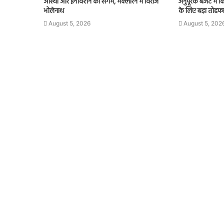
आस्था और इनोवेशन का संगम, मैक्लारेन में विराजे
अनुपूरक बजट में क
भोलेनाथ
के लिए बड़ा तोहफा
August 5, 2026
August 5, 202