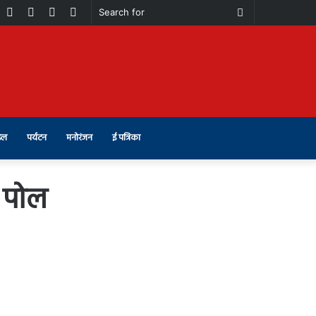
book
Youtube
Instagram
Telegram
Switch
Search
skin
for
इल
पर्यटन
मनोरंजन
ई पत्रिका
ी पोल