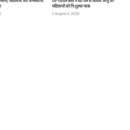
िसानों, महिलाओं और कर्मचारियों
UP रोडवेज बसों में 60 वर्ष से अधिक आयु की
!
महिलाओं को नि:शुल्क यात्रा
6
August 5, 2026