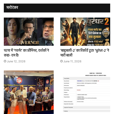
मनोरंजन
पटना में ‘गवर्नर’ का प्रीमियर, दर्शकों ने
‘बाहुबली-2’ का रिकॉर्ड टूटा! ‘धुरंधर-2’ ने
कहा- दम है!
मारी बाजी
June 12, 2026
June 11, 2026