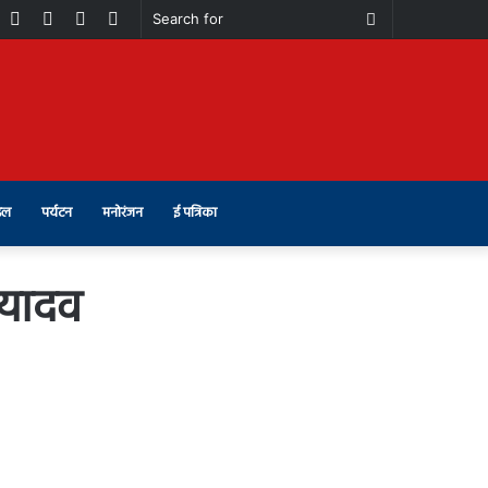
book
Youtube
Instagram
Telegram
Switch
Search
skin
for
इल
पर्यटन
मनोरंजन
ई पत्रिका
 यादव