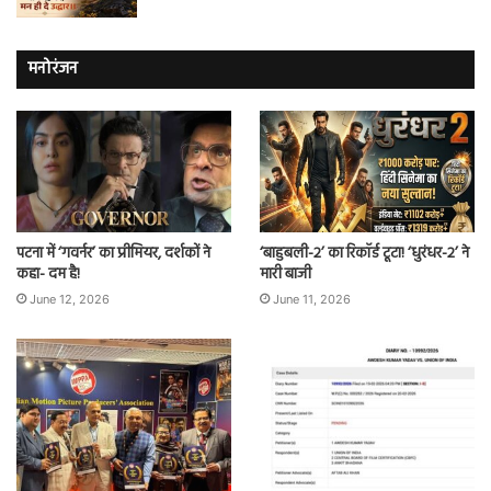
मनोरंजन
पटना में ‘गवर्नर’ का प्रीमियर, दर्शकों ने
‘बाहुबली-2’ का रिकॉर्ड टूटा! ‘धुरंधर-2’ ने
कहा- दम है!
मारी बाजी
June 12, 2026
June 11, 2026