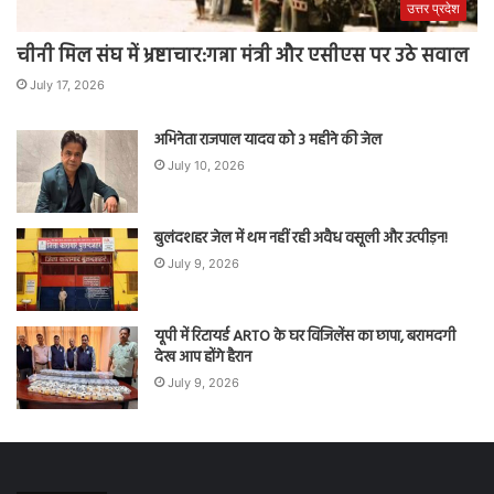
उत्तर प्रदेश
चीनी मिल संघ में भ्रष्टाचार:गन्ना मंत्री और एसीएस पर उठे सवाल
July 17, 2026
अभिनेता राजपाल यादव को 3 महीने की जेल
July 10, 2026
बुलंदशहर जेल में थम नहीं रही अवैध वसूली और उत्पीड़न!
July 9, 2026
यूपी में रिटायर्ड ARTO के घर विजिलेंस का छापा, बरामदगी
देख आप होंगे हैरान
July 9, 2026