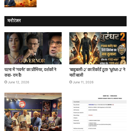
मनोरंजन
पटना में ‘गवर्नर’ का प्रीमियर, दर्शकों ने
‘बाहुबली-2’ का रिकॉर्ड टूटा! ‘धुरंधर-2’ ने
कहा- दम है!
मारी बाजी
June 12, 2026
June 11, 2026