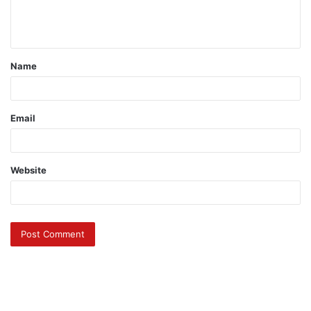
Name
Email
Website