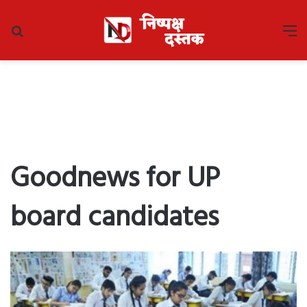
Search
M
for
Goodnews for UP
board candidates