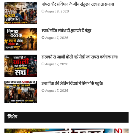
परंपरा और संविधान के बीच संतुलन तलाशता समाज!
August 8, 2026
स्वार्थ रहित संबंध ही,मुझको हैं मंज़ूर
August 7, 2026
संस्कारों से खाली होती नई पीढ़ी का सबसे दर्दनाक सच!
August 7, 2026
जब पिता की अंतिम विदाई में सिर्फ पैसे पहुंचे!
August 7, 2026
विशेष