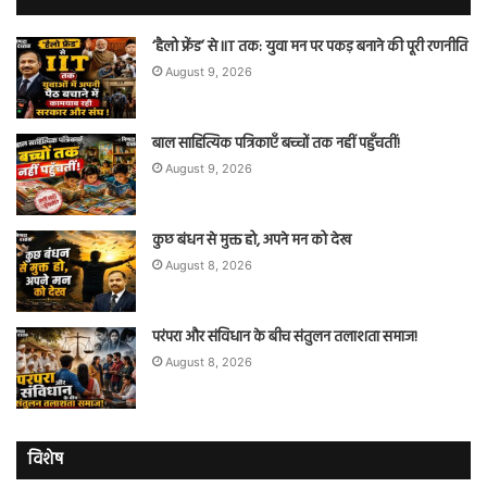
‘हैलो फ्रेंड’ से IIT तक: युवा मन पर पकड़ बनाने की पूरी रणनीति
August 9, 2026
बाल साहित्यिक पत्रिकाएँ बच्चों तक नहीं पहुँचतीं!
August 9, 2026
कुछ बंधन से मुक्त हो, अपने मन को देख
August 8, 2026
परंपरा और संविधान के बीच संतुलन तलाशता समाज!
August 8, 2026
विशेष