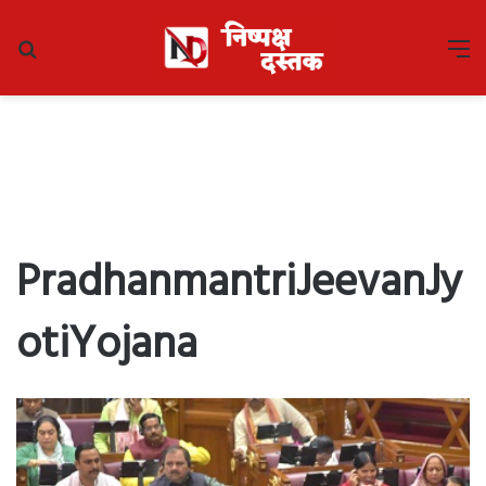
Search
M
for
PradhanmantriJeevanJy
otiYojana