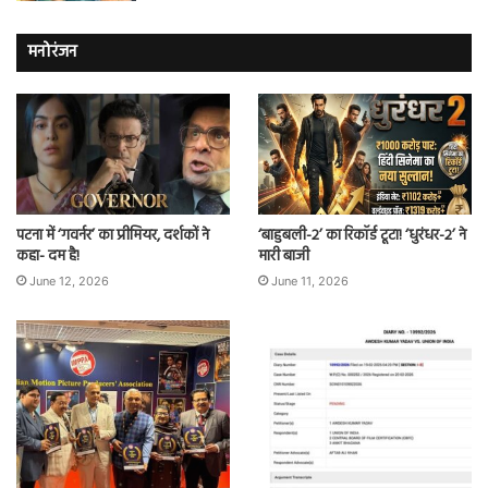
मनोरंजन
पटना में ‘गवर्नर’ का प्रीमियर, दर्शकों ने
‘बाहुबली-2’ का रिकॉर्ड टूटा! ‘धुरंधर-2’ ने
कहा- दम है!
मारी बाजी
June 12, 2026
June 11, 2026