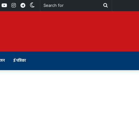
book
Youtube
Instagram
Telegram
Switch
Search
skin
for
ंजन
ई पत्रिका