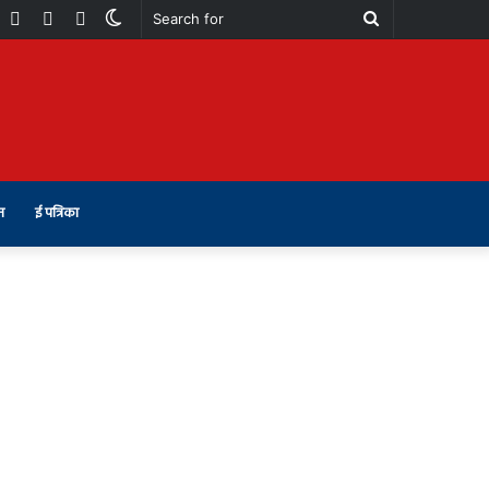
book
Youtube
Instagram
Telegram
Switch
Search
skin
for
न
ई पत्रिका