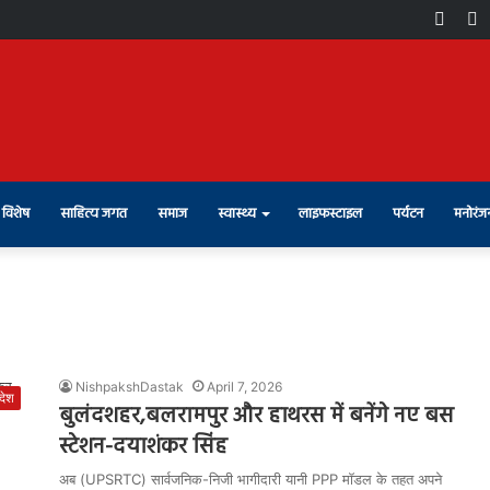
Face
X
विशेष
साहित्य जगत
समाज
स्वास्थ्य
लाइफस्टाइल
पर्यटन
मनोरंज
NishpakshDastak
April 7, 2026
रदेश
बुलंदशहर,बलरामपुर और हाथरस में बनेंगे नए बस
स्टेशन-दयाशंकर सिंह
अब (UPSRTC) सार्वजनिक-निजी भागीदारी यानी PPP मॉडल के तहत अपने