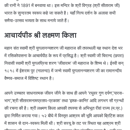
की रानी ने 1891 में बनवाया था। इस मन्दिर के श्री विग्रह (श्री सीताराम जी)
भारत के सुन्दरतम स्वरूप कहे जा सकते है। यहाँ नित्य दर्शन के अलावा सभी
समैया-उत्सव भव्यता के साथ मनाये जाते हैं।
आचार्यपीठ श्री लक्ष्मण किला
महान संत स्वामी श्री युगलानन्यशरण जी महाराज की तपस्थली यह स्थान देश भर
में रसिकोपासना के आचार्यपीठ के रूप में प्रसिद्ध है। श्री स्वामी जी चिरान्द (छपरा)
निवासी स्वामी श्री युगलप्रिया शरण ‘जीवाराम’ जी महाराज के शिष्य थे। ईस्वी सन्
१८१८ में ईशराम पुर (नालन्दा) में जन्मे स्वामी युगलानन्यशरण जी का रामानन्दीय
वैष्णव-समाज में विशिष्ट स्थान है।
आपने उच्चतर साधनात्मक जीवन जीने के साथ ही आपने ‘रघुवर गुण दर्पण’,’पारस-
भाग’,’श्री सीतारामनामप्रताप-प्रकाश’ तथा ‘इश्क-कान्ति’ आदि लगभग सौ ग्रन्थों
की रचना की है। श्री लक्ष्मण किला आपकी तपस्या से अभिभूत रीवां राज्य (म.प्र.)
द्वारा निर्मित कराया गया। ५२ बीघे में विस्तृत आश्रम की भूमि आपको ब्रिटिश काल
में शासन से दान-स्वरूप मिली थी। श्री सरयू के तट पर स्थित यह आश्रम श्री