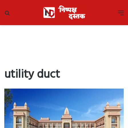
Search
M
for
utility duct